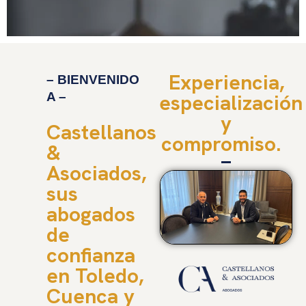
Experiencia,
– BIENVENIDO
A –
especialización
y
Castellanos
compromiso.
&
Asociados,
sus
abogados
de
confianza
en Toledo,
Cuenca y