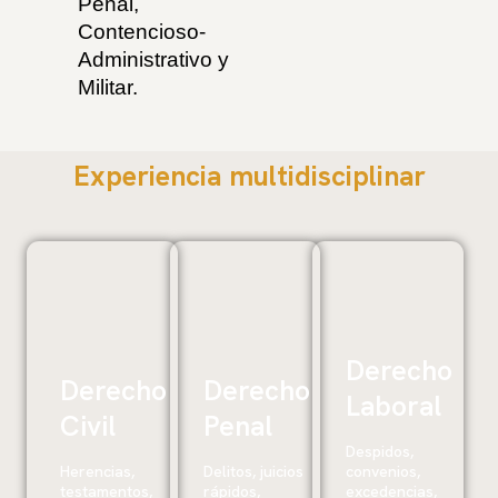
Penal,
Contencioso-
Administrativo y
Militar.
Experiencia multidisciplinar
Derecho
Derecho
Derecho
Laboral
Civil
Penal
Despidos,
Herencias,
Delitos, juicios
convenios,
testamentos,
rápidos,
excedencias,