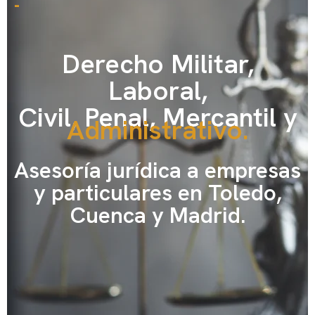
-
Derecho Militar,
Laboral,
Civil, Penal, Mercantil y
Administrativo.
Asesoría jurídica a empresas
y particulares en Toledo,
Cuenca y Madrid.