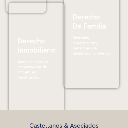
Derecho
De Familia
Divorcios,
Derecho
separaciones,
Inmobiliario
pensiones de
alimentos, convenios...
Asesoramiento y
compraventa de
inmuebles,
desahucios...
Castellanos & Asociados