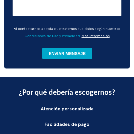
Por
Al contactarnos acepta que tratemos sus datos según nuestras
favor,
Condiciones de Uso y Privacidad
.
Más información
deja
este
campo
vacío.
¿Por qué debería escogernos?
Atención personalizada
Facilidades de pago