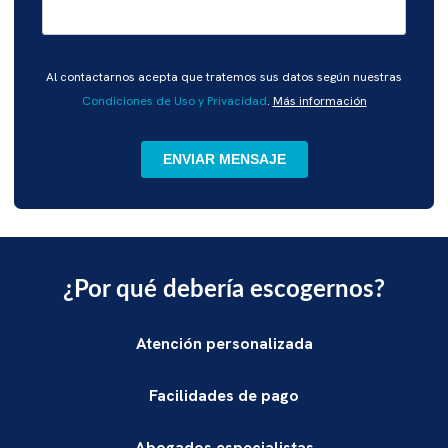
Por
Al contactarnos acepta que tratemos sus datos según nuestras
favor,
Condiciones de Uso y Privacidad
.
Más información
deja
este
campo
vacío.
¿Por qué debería escogernos?
Atención personalizada
Facilidades de pago
Abogados especialistas