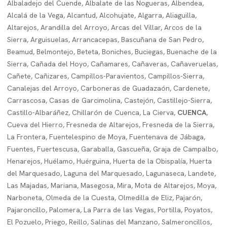
Albaladejo del Cuende, Albalate de las Nogueras, Albendea,
Alcalá de la Vega, Alcantud, Alcohujate, Algarra, Aliaguilla,
Altarejos, Arandilla del Arroyo, Arcas del Villar, Arcos de la
Sierra, Arguisuelas, Arrancacepas, Bascuñana de San Pedro,
Beamud, Belmontejo, Beteta, Boniches, Buciegas, Buenache de la
Sierra, Cañada del Hoyo, Cañamares, Cañaveras, Cañaveruelas,
Cañete, Cañizares, Campillos-Paravientos, Campillos-Sierra,
Canalejas del Arroyo, Carboneras de Guadazaón, Cardenete,
Carrascosa, Casas de Garcimolina, Castejón, Castillejo-Sierra,
Castillo-Albaráñez, Chillarón de Cuenca, La Cierva,
CUENCA
,
Cueva del Hierro, Fresneda de Altarejos, Fresneda de la Sierra,
La Frontera, Fuentelespino de Moya, Fuentenava de Jábaga,
Fuentes, Fuertescusa, Garaballa, Gascueña, Graja de Campalbo,
Henarejos, Huélamo, Huérguina, Huerta de la Obispalía, Huerta
del Marquesado, Laguna del Marquesado, Lagunaseca, Landete,
Las Majadas, Mariana, Masegosa, Mira, Mota de Altarejos, Moya,
Narboneta, Olmeda de la Cuesta, Olmedilla de Eliz, Pajarón,
Pajaroncillo, Palomera, La Parra de las Vegas, Portilla, Poyatos,
El Pozuelo, Priego, Reillo, Salinas del Manzano, Salmeroncillos,