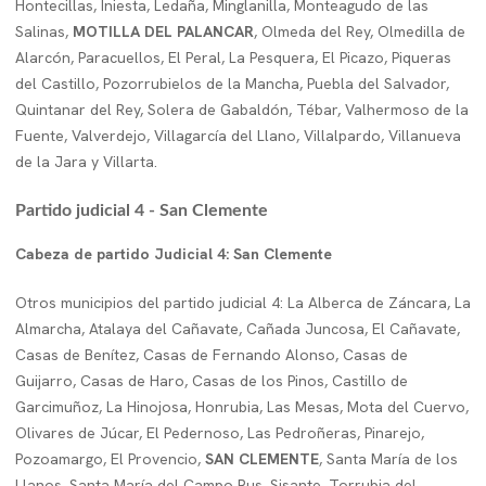
Hontecillas, Iniesta, Ledaña, Minglanilla, Monteagudo de las
Salinas,
MOTILLA DEL PALANCAR
, Olmeda del Rey, Olmedilla de
Alarcón, Paracuellos, El Peral, La Pesquera, El Picazo, Piqueras
del Castillo, Pozorrubielos de la Mancha, Puebla del Salvador,
Quintanar del Rey, Solera de Gabaldón, Tébar, Valhermoso de la
Fuente, Valverdejo, Villagarcía del Llano, Villalpardo, Villanueva
de la Jara y Villarta.
Partido judicial 4 - San Clemente
Cabeza de partido Judicial 4: San Clemente
Otros municipios del partido judicial 4: La Alberca de Záncara, La
Almarcha, Atalaya del Cañavate, Cañada Juncosa, El Cañavate,
Casas de Benítez, Casas de Fernando Alonso, Casas de
Guijarro, Casas de Haro, Casas de los Pinos, Castillo de
Garcimuñoz, La Hinojosa, Honrubia, Las Mesas, Mota del Cuervo,
Olivares de Júcar, El Pedernoso, Las Pedroñeras, Pinarejo,
Pozoamargo, El Provencio,
SAN CLEMENTE
, Santa María de los
Llanos, Santa María del Campo Rus, Sisante, Torrubia del