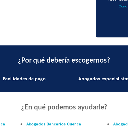
favor,
Condi
deja
este
campo
vacío.
¿Por qué debería escogernos?
Facilidades de pago
Abogados especialista
¿En qué podemos ayudarle?
nca
Abogados Bancarios Cuenca
Abogado