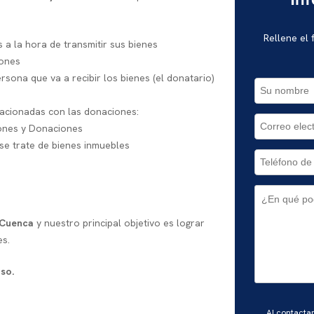
In
Rellene el
a la hora de transmitir sus bienes
iones
rsona que va a recibir los bienes (el donatario)
lacionadas con las donaciones:
iones y Donaciones
se trate de bienes inmuebles
 Cuenca
y nuestro principal objetivo es lograr
es.
so.
Por
Al contacta