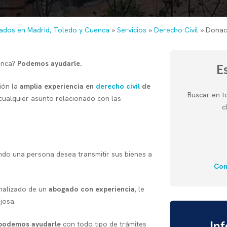
ados en Madrid, Toledo y Cuenca
»
Servicios
»
Derecho Civil
»
Donac
enca?
Podemos ayudarle.
E
ión la
amplia experiencia en
derecho civil
de
Buscar en t
ualquier asunto relacionado con las
c
ndo una persona desea transmitir sus bienes a
Con
onalizado de un
abogado con experiencia
, le
josa.
odemos ayudarle
con todo tipo de trámites