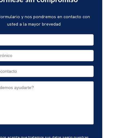
fórmese sin compromiso
 formulario y nos pondremos en contacto con
usted a la mayor brevedad
rnos acepta que tratemos sus datos según nuestras