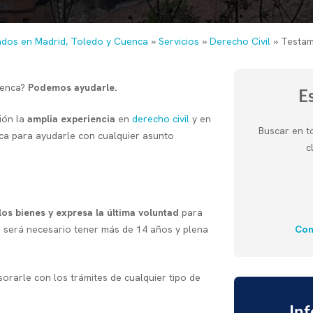
dos en Madrid, Toledo y Cuenca
»
Servicios
»
Derecho Civil
»
Testa
uenca?
Podemos ayudarle.
E
ión la
amplia experiencia
en
derecho civil
y en
Buscar en t
a para ayudarle con cualquier asunto
c
los bienes y expresa la última voluntad
para
Con
o será necesario tener más de 14 años y plena
orarle con los trámites de cualquier tipo de