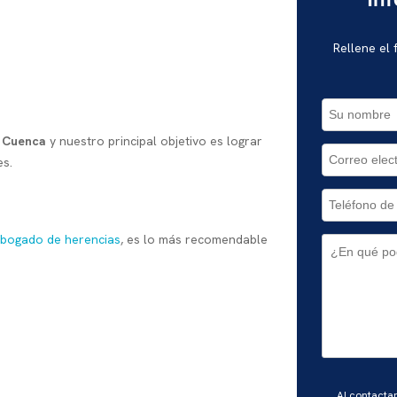
In
Rellene el
n Cuenca
y nuestro principal objetivo es lograr
es.
bogado de herencias
, es lo más recomendable
Por
Al contacta