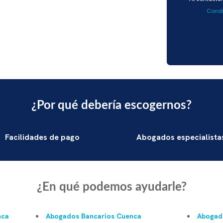
favor,
Condi
deja
este
campo
vacío.
¿Por qué debería escogernos?
Facilidades de pago
Abogados especialista
¿En qué podemos ayudarle?
nca
Abogados Bancarios Cuenca
Abogado