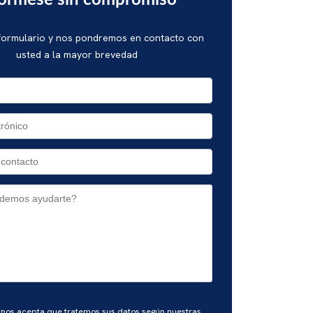
fórmese sin compromiso
 formulario y nos pondremos en contacto con
usted a la mayor brevedad
rnos acepta que tratemos sus datos según nuestras