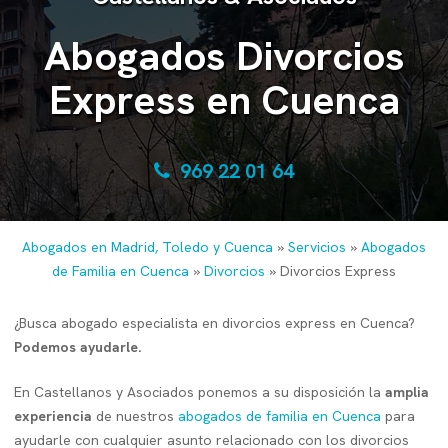
Abogados Divorcios
Express en Cuenca
969 22 01 64
Abogados en Madrid, Toledo y Cuenca
»
Servicios
»
Abogados
de Familia en Cuenca
»
Divorcios
»
Divorcios Express
¿Busca abogado especialista en divorcios express en Cuenca?
Podemos ayudarle.
En Castellanos y Asociados ponemos a su disposición la
amplia
experiencia
de nuestros
abogados de familia en Cuenca
para
ayudarle con cualquier asunto relacionado con los divorcios