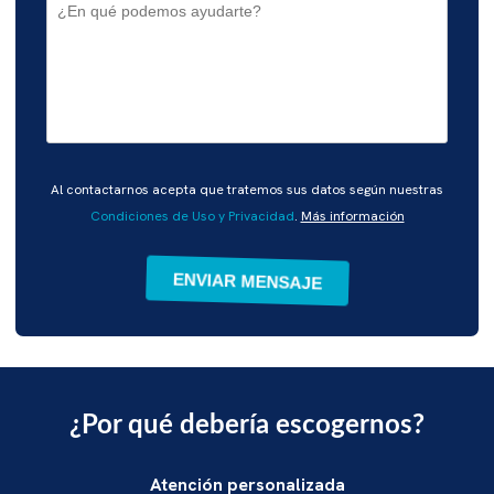
Por
Al contactarnos acepta que tratemos sus datos según nuestras
favor,
Condiciones de Uso y Privacidad
.
Más información
deja
este
campo
vacío.
¿Por qué debería escogernos?
Atención personalizada