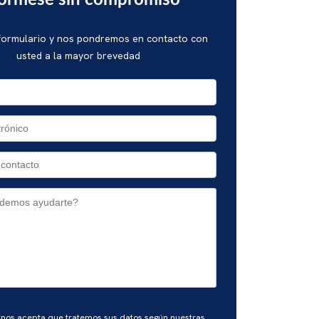
fórmese sin compromiso
 formulario y nos pondremos en contacto con
usted a la mayor brevedad
rnos acepta que tratemos sus datos según nuestras