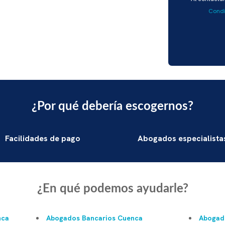
favor,
Condi
deja
este
campo
vacío.
¿Por qué debería escogernos?
Facilidades de pago
Abogados especialista
¿En qué podemos ayudarle?
nca
Abogados Bancarios Cuenca
Abogado