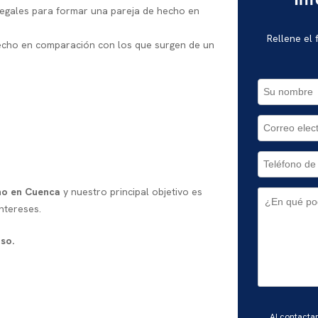
In
 legales para formar una pareja de hecho en
Rellene el
hecho en comparación con los que surgen de un
ho en Cuenca
y nuestro principal objetivo es
ntereses.
iso.
Por
Al contacta