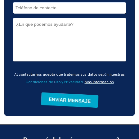
Por
Al contactarnos acepta que tratemos sus datos según nuestras
favor,
Condiciones de Uso y Privacidad
.
Más información
deja
este
campo
vacío.