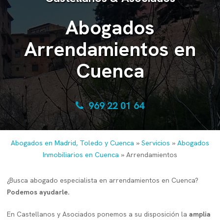
Abogados
Arrendamientos en
Cuenca
969 22 01 64
Abogados en Madrid, Toledo y Cuenca
»
Servicios
»
Abogados
Inmobiliarios en Cuenca
»
Arrendamientos
¿Busca abogado especialista en arrendamientos en Cuenca?
Podemos ayudarle.
En Castellanos y Asociados ponemos a su disposición la
amplia