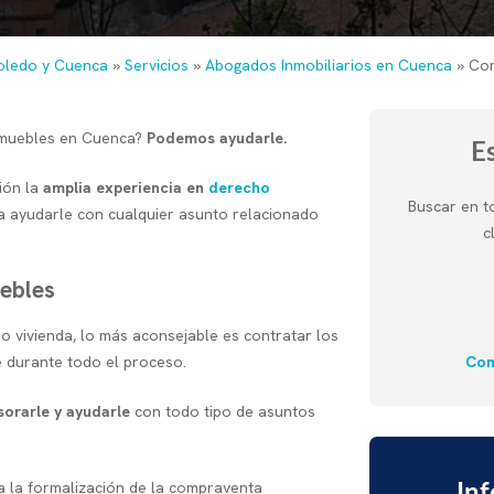
oledo y Cuenca
»
Servicios
»
Abogados Inmobiliarios en Cuenca
»
Com
nmuebles en Cuenca?
Podemos ayudarle.
E
ión la
amplia experiencia en
derecho
Buscar en t
 ayudarle con cualquier asunto relacionado
c
ebles
o vivienda, lo más aconsejable es contratar los
Con
 durante todo el proceso.
orarle y ayudarle
con todo tipo de asuntos
 a la formalización de la compraventa