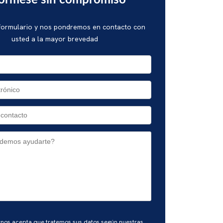
fórmese sin compromiso
 formulario y nos pondremos en contacto con
usted a la mayor brevedad
rnos acepta que tratemos sus datos según nuestras