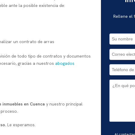
In
eble ante la posible existencia de:
Rellene el
malizar un contrato de arras
visión de todo tipo de contratos y documentos
cesario, gracias a nuestros
abogados
e inmuebles en Cuenca
y nuestro principal
 proceso.
iso.
Le esperamos.
Por
Al contacta