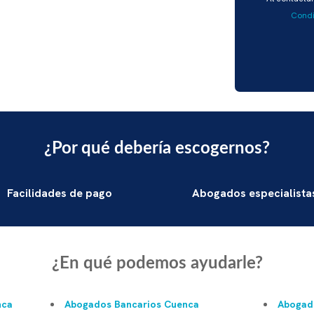
favor,
Condi
deja
este
campo
vacío.
¿Por qué debería escogernos?
Facilidades de pago
Abogados especialista
¿En qué podemos ayudarle?
nca
Abogados Bancarios Cuenca
Abogado