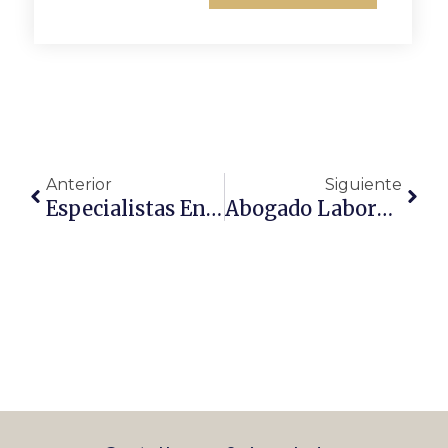
Anterior
Siguiente
Especialistas En Derecho Militar En España. Sobreseimiento De La Denuncia Interpuesta A Un Sargento De La Guardia Civil Por Acoso Sexual Y Acoso Laboral.
Abogado Laboralista En Consuegra: Soluciones Eficaces Para Trabajadores Y Empresas.